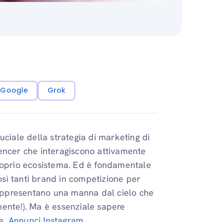
i Google
Grok
uciale della strategia di marketing di
luencer che interagiscono attivamente
proprio ecosistema. Ed è fondamentale
così tanti brand in competizione per
 rappresentano una manna dal cielo che
amente!). Ma è essenziale sapere
e.
Annunci Instagram
.