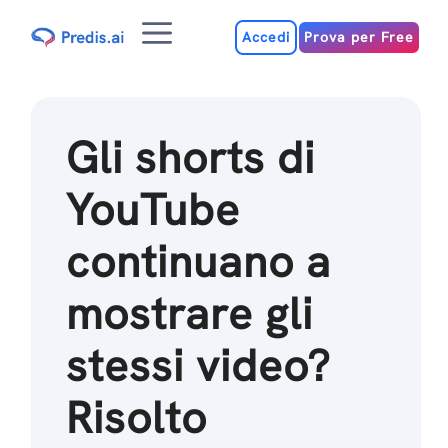
Salta
Menu
al
Accedi
Prova per Free
contenuto
Gli shorts di
YouTube
continuano a
mostrare gli
stessi video?
Risolto