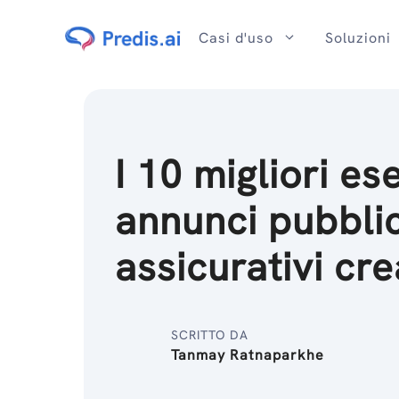
Salta
al
Casi d'uso
Soluzioni
contenuto
I 10 migliori es
annunci pubblic
assicurativi cre
SCRITTO DA
Tanmay Ratnaparkhe