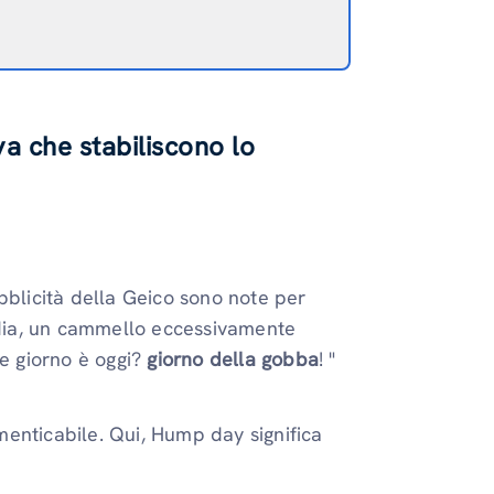
va che stabiliscono lo
bblicità della Geico sono note per
media, un cammello eccessivamente
he giorno è oggi?
giorno della gobba
! "
menticabile. Qui, Hump day significa