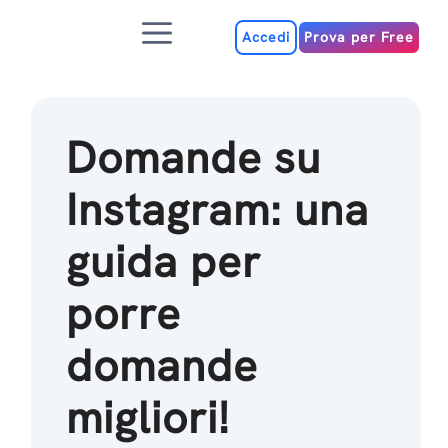
Salta
Menu
al
Accedi
Prova per Free
contenuto
Domande su
Instagram: una
guida per
porre
domande
migliori!