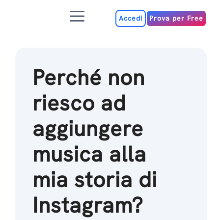
Salta
Menu
al
Accedi
Prova per Free
contenuto
Perché non
riesco ad
aggiungere
musica alla
mia storia di
Instagram?