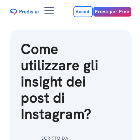
Salta
Menu
al
Accedi
Prova per Free
contenuto
Come
utilizzare gli
insight dei
post di
Instagram?
SCRITTO DA