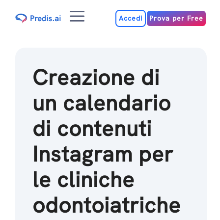
Salta
Menu
al
Accedi
Prova per Free
contenuto
Creazione di
un calendario
di contenuti
Instagram per
le cliniche
odontoiatriche