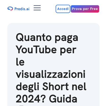
Salta
Menu
al
Accedi
Prova per Free
contenuto
Quanto paga
YouTube per
le
visualizzazioni
degli Short nel
2024? Guida