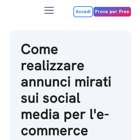
Salta
Menu
al
Accedi
Prova per Free
contenuto
Come
realizzare
annunci mirati
sui social
media per l'e-
commerce