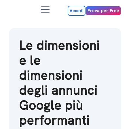
Salta
Menu
al
Accedi
Prova per Free
contenuto
Le dimensioni
e le
dimensioni
degli annunci
Google più
performanti