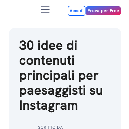
Salta
Menu
al
Accedi
Prova per Free
contenuto
30 idee di
contenuti
principali per
paesaggisti su
Instagram
SCRITTO DA