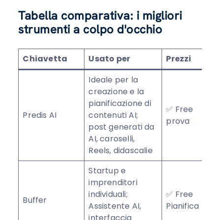
Tabella comparativa: i migliori
strumenti a colpo d'occhio
Chiavetta
Usato per
Prezzi
R
Ideale per la
creazione e la
pianificazione di
✅ Free
Predis AI
contenuti AI;
★
prova
post generati da
AI, caroselli,
Reels, didascalie
Startup e
imprenditori
individuali;
✅ Free
Buffer
★
Assistente AI,
Pianifica
interfaccia