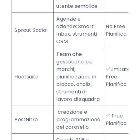
utente semplice
Agenzie e
aziende; Smart
No Free
Sprout Social
★
Inbox, strumenti
Pianifica
CRM
Team che
gestiscono più
marchi;
✅Limitato
Hootsuite
pianificazione in
Free
★
blocco, analisi,
Pianifica
strumenti di
lavoro di squadra
creazione e
✅ Free
PostNitro
programmazione
★
Pianifica
del carosello
Coach, PMI e