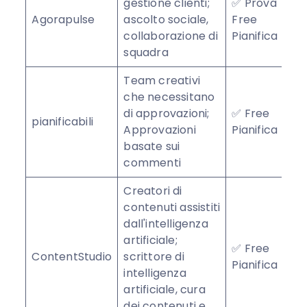
gestione clienti;
✅ Prova
Agorapulse
ascolto sociale,
Free
★
collaborazione di
Pianifica
squadra
Team creativi
che necessitano
di approvazioni;
✅ Free
pianificabili
★
Approvazioni
Pianifica
basate sui
commenti
Creatori di
contenuti assistiti
dall'intelligenza
artificiale;
✅ Free
ContentStudio
scrittore di
★
Pianifica
intelligenza
artificiale, cura
dei contenuti e