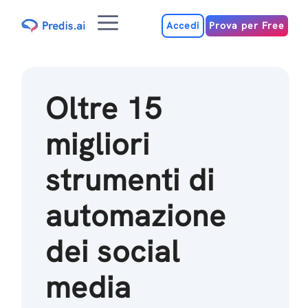
Salta
Menu
al
Accedi
Prova per Free
contenuto
Oltre 15
migliori
strumenti di
automazione
dei social
media