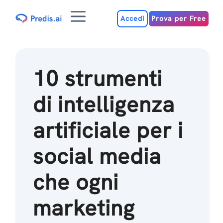
Salta
Menu
al
Accedi
Prova per Free
contenuto
10 strumenti
di intelligenza
artificiale per i
social media
che ogni
marketing