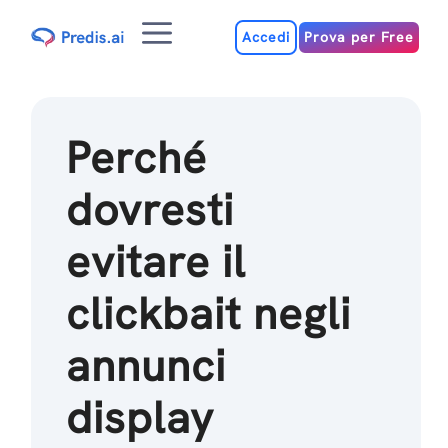
Salta
Menu
al
Accedi
Prova per Free
contenuto
Perché
dovresti
evitare il
clickbait negli
annunci
display