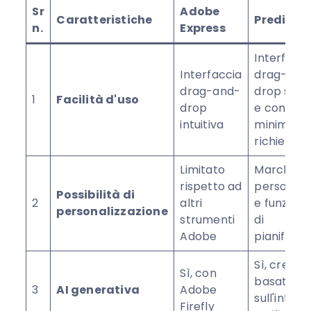
Sr
Adobe
Caratteristiche
Predis.ai
n.
Express
Interfacci
Interfaccia
drag-and
drag-and-
drop semp
1
Facilità d'uso
drop
e con inp
intuitiva
minimo
richiesto
Limitato
Marchi
rispetto ad
personaliz
Possibilità di
2
altri
e funziona
personalizzazione
strumenti
di
Adobe
pianificaz
Sì, creazi
Sì, con
basata
3
AI generativa
Adobe
sull'intell
Firefly