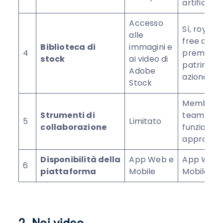
artificiale
Accesso
Sì, royalty
alle
free and
Biblioteca di
immagini e
4
premium
stock
ai video di
patrimoni
Adobe
azionario
Stock
Membri d
Strumenti di
team e
5
Limitato
collaborazione
funzionalit
approvaz
Disponibilità della
App Web e
App Web 
6
piattaforma
Mobile
Mobile
2. Noi video