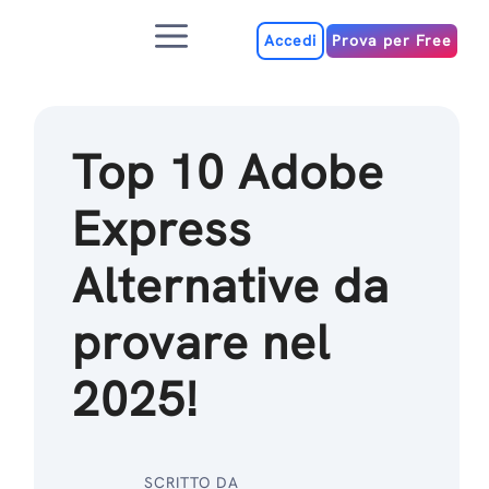
Salta
Menu
al
Accedi
Prova per Free
contenuto
Top 10 Adobe
Express
Alternative da
provare nel
2025!
SCRITTO DA