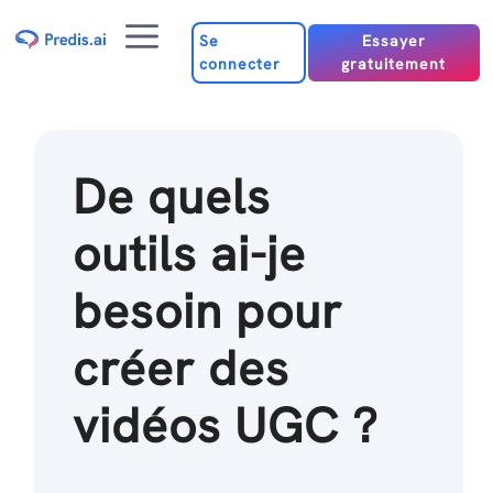
Passer
Menu
au
Se
Essayer
connecter
gratuitement
contenu
De quels
outils ai-je
besoin pour
créer des
vidéos UGC ?