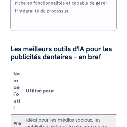
riche en fonctionnalités et capable de gérer
l'intégralité du processus.
Les meilleurs outils d'IA pour les
publicités dentaires – en bref
No
m
de
Utilisé pour
l'o
uti
l
Idéal pour les médias sociaux, les
Pre
publicités vidéo et la plateforme de