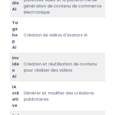
dis
génération de contenu de commerce
AI
électronique
Ta
gs
ho
Création de vidéos d'avatars IA
p
AI
Inv
ide
Création et réutilisation de contenu
o
pour réaliser des vidéos
AI
IA
cré
Générer et modifier des créations
ati
publicitaires
ve