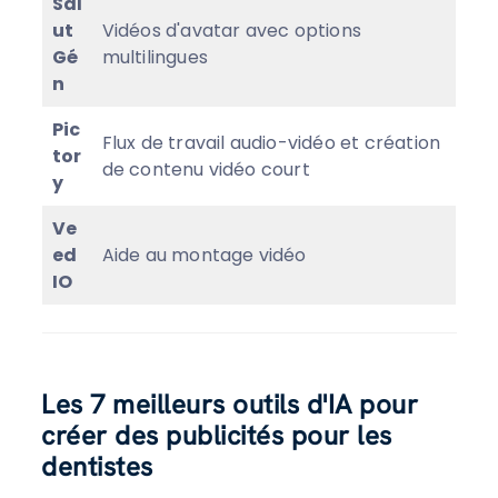
Sal
ut
Vidéos d'avatar avec options
Gé
multilingues
n
Pic
Flux de travail audio-vidéo et création
tor
de contenu vidéo court
y
Ve
ed
Aide au montage vidéo
IO
Les 7 meilleurs outils d'IA pour
créer des publicités pour les
dentistes