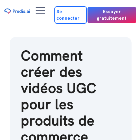
Passer
Menu
au
Se
Essayer
connecter
gratuitement
contenu
Comment
créer des
vidéos UGC
pour les
produits de
commerce