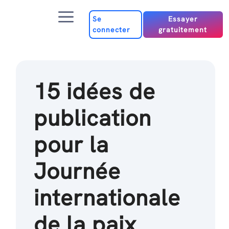
Passer
Menu
au
Se
Essayer
connecter
gratuitement
contenu
15 idées de
publication
pour la
Journée
internationale
de la paix