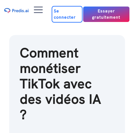
Passer
Menu
au
Se
Essayer
connecter
gratuitement
contenu
Comment
monétiser
TikTok avec
des vidéos IA
?