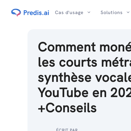
Passer
au
Cas d'usage
Solutions
contenu
Comment monét
les courts mét
synthèse vocal
YouTube en 202
+Conseils
ÉCRIT PAR