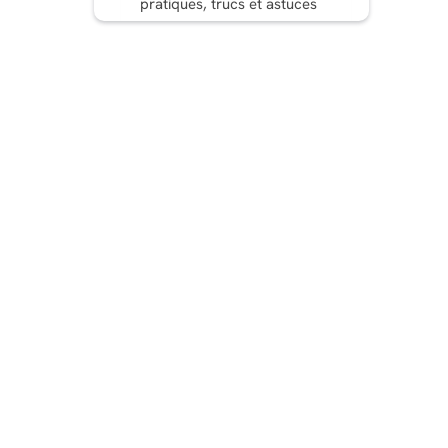
pratiques, trucs et astuces
6. Annoncer les lancements
et les offres de nouveaux
produits
7. Quiz interactifs
Conclusion