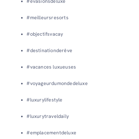
#évasionsdeluxe
#meilleursresorts
#objectifsvacay
#destinationderêve
#vacances luxueuses
#voyageurdumondedeluxe
#luxurylifestyle
#luxurytraveldaily
#emplacementdeluxe