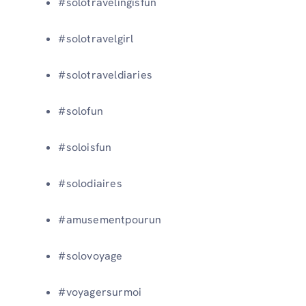
#solotravelingisfun
#solotravelgirl
#solotraveldiaries
#solofun
#soloisfun
#solodiaires
#amusementpourun
#solovoyage
#voyagersurmoi