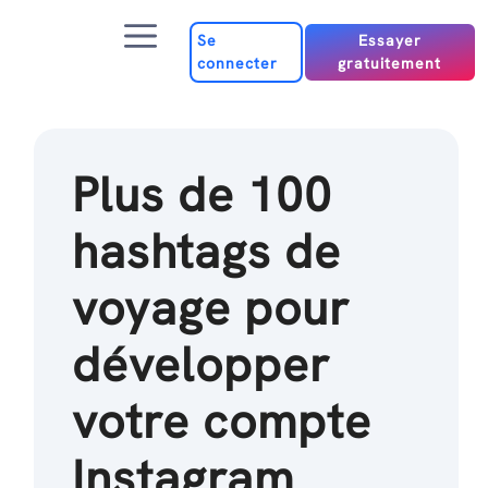
Passer
Menu
au
Se
Essayer
connecter
gratuitement
contenu
Plus de 100
hashtags de
voyage pour
développer
votre compte
Instagram