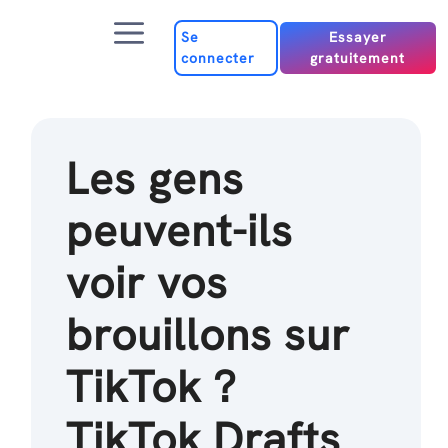
Passer
Menu
au
Se
Essayer
connecter
gratuitement
contenu
Les gens
peuvent-ils
voir vos
brouillons sur
TikTok ?
TikTok Drafts