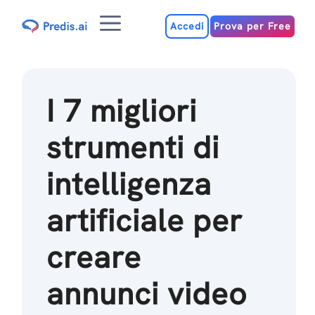
Salta
Menu
al
Accedi
Prova per Free
contenuto
I 7 migliori
strumenti di
intelligenza
artificiale per
creare
annunci video