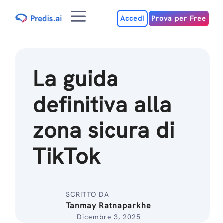
Salta
Menu
al
Accedi
Prova per Free
contenuto
La guida
definitiva alla
zona sicura di
TikTok
SCRITTO DA
Tanmay Ratnaparkhe
Dicembre 3, 2025