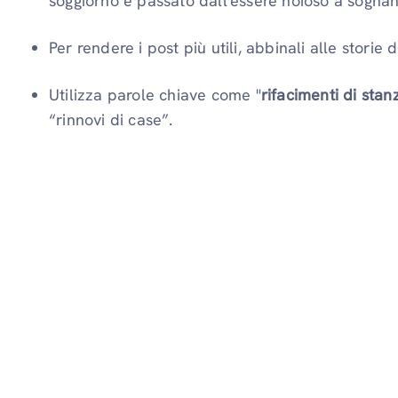
soggiorno è passato dall'essere noioso a sognan
Per rendere i post più utili, abbinali alle storie de
Utilizza parole chiave come "
rifacimenti di sta
“rinnovi di case”.