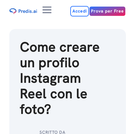
Salta
Menu
al
Accedi
Prova per Free
contenuto
Come creare
un profilo
Instagram
Reel con le
foto?
SCRITTO DA