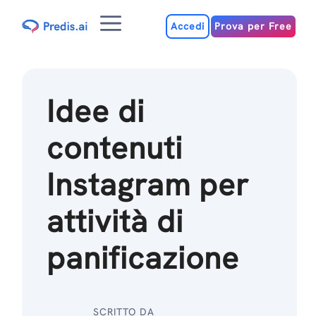
Salta
Menu
al
Accedi
Prova per Free
contenuto
Idee di
contenuti
Instagram per
attività di
panificazione
SCRITTO DA