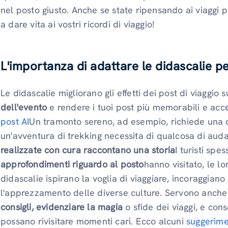
nel posto giusto. Anche se state ripensando ai viaggi p
a dare vita ai vostri ricordi di viaggio!
L'importanza di adattare le didascalie
pe
Le didascalie migliorano gli effetti dei post di viaggio
dell'evento
e rendere i tuoi post più memorabili e acces
post AI
Un tramonto sereno, ad esempio, richiede una d
un'avventura di trekking necessita di qualcosa di aud
realizzate con cura raccontano una storia
I turisti sp
approfondimenti
riguardo al posto
hanno visitato, le l
didascalie ispirano la voglia di viaggiare, incoraggia
l'apprezzamento delle diverse culture. Servono anch
consigli, evidenziare la magia
o sfide dei viaggi, e conse
possano rivisitare momenti cari. Ecco alcuni
suggerime