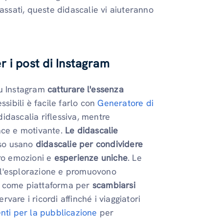
assati, queste didascalie vi aiuteranno
r i post di Instagram
 su Instagram
catturare l'essenza
sibili è facile farlo con
Generatore di
idascalia riflessiva, mentre
ace e motivante.
Le didascalie
esso usano
didascalie per condividere
oro emozioni e
esperienze uniche
. Le
no l'esplorazione e promuovono
e come piattaforma per
scambiarsi
rvare i ricordi affinché i viaggiatori
nti per la pubblicazione
per