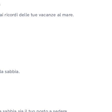
a
ai ricordi delle tue vacanze al mare.
la sabbia.
a sabbia sia il tuo posto a sedere.