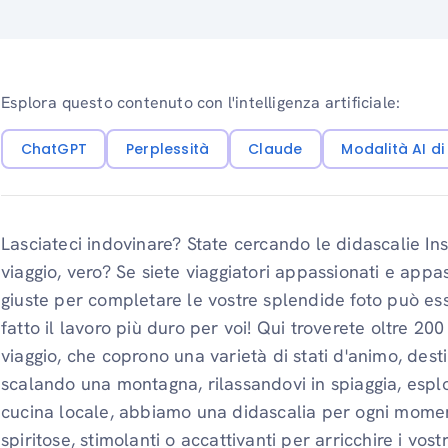
Esplora questo contenuto con l'intelligenza artificiale:
ChatGPT
Perplessità
Claude
Modalità AI d
Lasciateci indovinare? State cercando le didascalie Ins
viaggio, vero? Se siete viaggiatori appassionati e appas
giuste per completare le vostre splendide foto può es
fatto il lavoro più duro per voi! Qui troverete oltre 20
viaggio, che coprono una varietà di stati d'animo, dest
scalando una montagna, rilassandovi in ​​spiaggia, esp
cucina locale, abbiamo una didascalia per ogni moment
spiritose, stimolanti o accattivanti per arricchire i vo