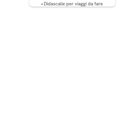
Didascalie per viaggi da fare
nella lista dei desideri
Didascalie di viaggio
culturali e patrimoniali
Didascalie di viaggio
divertenti e spiritose
Brevi didascalie di viaggio
Ottime didascalie per post
di viaggio su Instagram
Come scrivere una
didascalia perfetta?
FAQ: