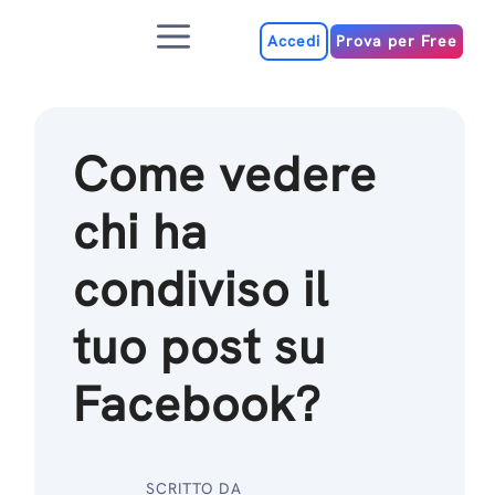
Salta
Menu
al
Accedi
Prova per Free
contenuto
Come vedere
chi ha
condiviso il
tuo post su
Facebook?
SCRITTO DA