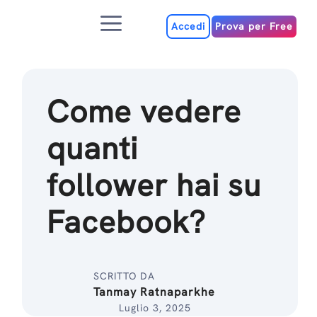
Salta
Menu
al
Accedi
Prova per Free
contenuto
Come vedere
quanti
follower hai su
Facebook?
SCRITTO DA
Tanmay Ratnaparkhe
Luglio 3, 2025