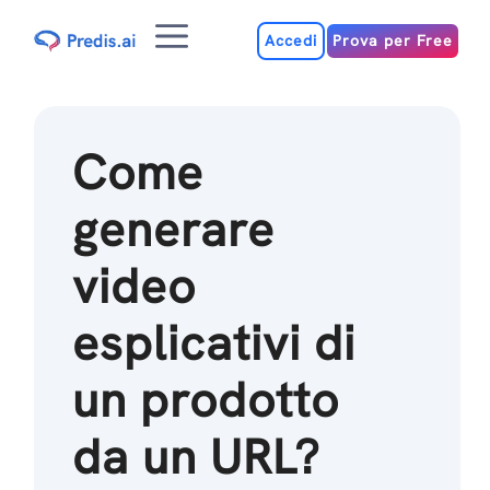
Salta
Menu
al
Accedi
Prova per Free
contenuto
Come
generare
video
esplicativi di
un prodotto
da un URL?