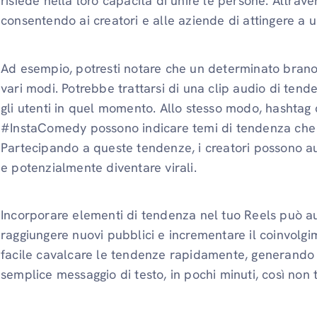
risiede nella loro capacità di unire le persone. Attrave
consentendo ai creatori e alle aziende di attingere a 
Ad esempio, potresti notare che un determinato brano v
vari modi. Potrebbe trattarsi di una clip audio di ten
gli utenti in quel momento. Allo stesso modo, hasht
#InstaComedy possono indicare temi di tendenza che
Partecipando a queste tendenze, i creatori possono aum
e potenzialmente diventare virali.
Incorporare elementi di tendenza nel tuo Reels può au
raggiungere nuovi pubblici e incrementare il coinvolg
facile cavalcare le tendenze rapidamente, generando
semplice messaggio di testo, in pochi minuti, così non