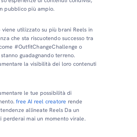
rso esperienze di contenuti condivisi,
un pubblico più ampio.
iene utilizzato su più brani Reels in
denza che sta riscuotendo successo tra
ag come #OutfitChangeChallenge o
 stanno guadagnando terreno.
entare la visibilità dei loro contenuti
mentare le tue possibilità di
imento.
free AI reel creatore
rende
 tendenze allineate Reels Da un
 ti perderai mai un momento virale.