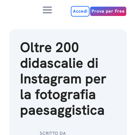
Salta
Menu
al
Accedi
Prova per Free
contenuto
Oltre 200
didascalie di
Instagram per
la fotografia
paesaggistica
SCRITTO DA