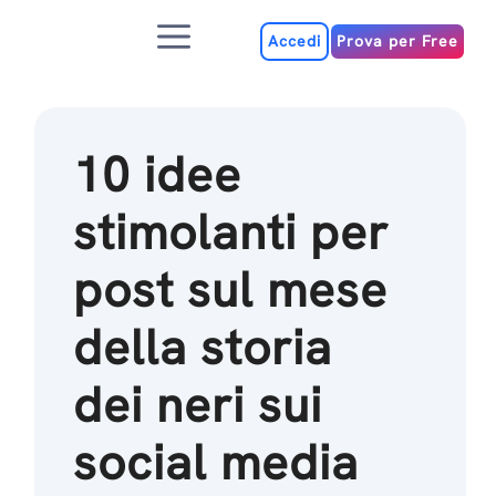
Salta
Menu
al
Accedi
Prova per Free
contenuto
10 idee
stimolanti per
post sul mese
della storia
dei neri sui
social media