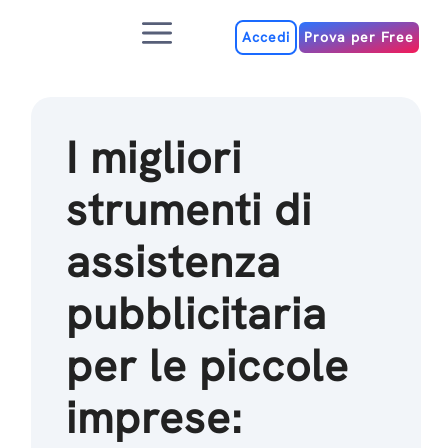
Salta
Menu
al
Accedi
Prova per Free
contenuto
I migliori
strumenti di
assistenza
pubblicitaria
per le piccole
imprese: