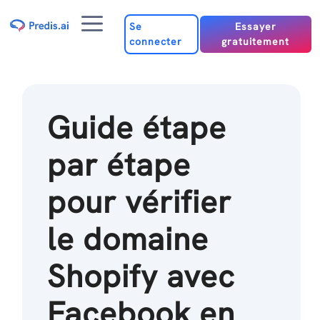
Passer
Menu
au
Se
Essayer
connecter
gratuitement
contenu
Guide étape
par étape
pour vérifier
le domaine
Shopify avec
Facebook en