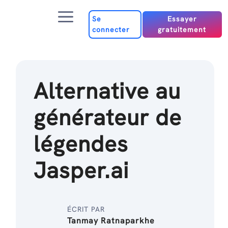
Passer
Menu
au
Se
Essayer
connecter
gratuitement
contenu
Alternative au
générateur de
légendes
Jasper.ai
ÉCRIT PAR
Tanmay Ratnaparkhe