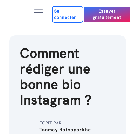
Passer
Menu
au
Se
Essayer
connecter
gratuitement
contenu
Comment
rédiger une
bonne bio
Instagram ?
ÉCRIT PAR
Tanmay Ratnaparkhe