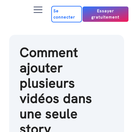
Passer
Menu
au
Se
Essayer
connecter
gratuitement
contenu
Comment
ajouter
plusieurs
vidéos dans
une seule
story