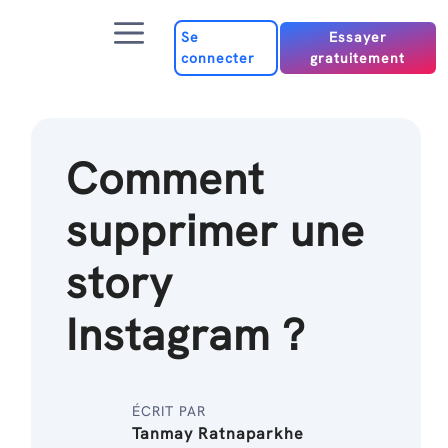
Passer
Menu
au
Se
Essayer
connecter
gratuitement
contenu
Comment
supprimer une
story
Instagram ?
ÉCRIT PAR
Tanmay Ratnaparkhe