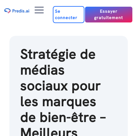
Passer
Menu
au
Se
Essayer
connecter
gratuitement
contenu
Stratégie de
médias
sociaux pour
les marques
de bien-être –
Meilleurs