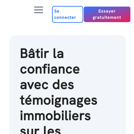
Passer
Menu
au
Se
Essayer
connecter
gratuitement
contenu
Bâtir la
confiance
avec des
témoignages
immobiliers
sur les