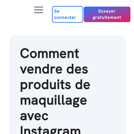
Passer
Menu
au
Se
Essayer
connecter
gratuitement
contenu
Comment
vendre des
produits de
maquillage
avec
Instagram