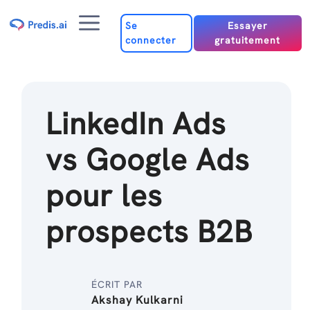
Passer
Menu
au
Se
Essayer
connecter
gratuitement
contenu
LinkedIn Ads
vs Google Ads
pour les
prospects B2B
ÉCRIT PAR
Akshay Kulkarni