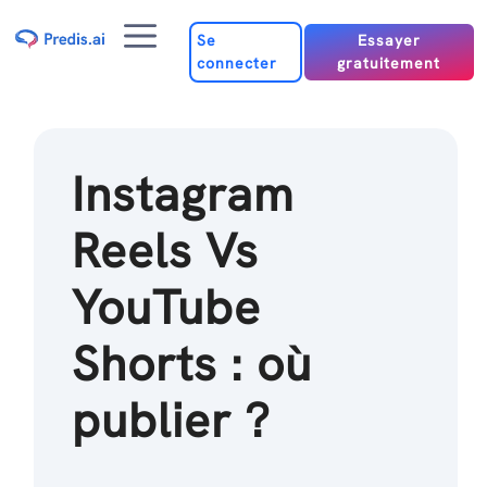
Passer
Menu
au
Se
Essayer
connecter
gratuitement
contenu
Instagram
Reels Vs
YouTube
Shorts : où
publier ?