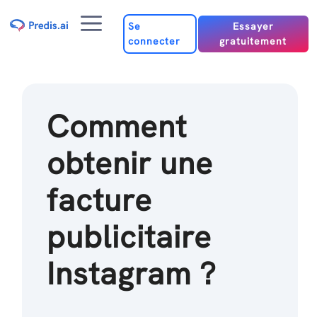
Passer
Menu
au
Se
Essayer
connecter
gratuitement
contenu
Comment
obtenir une
facture
publicitaire
Instagram ?