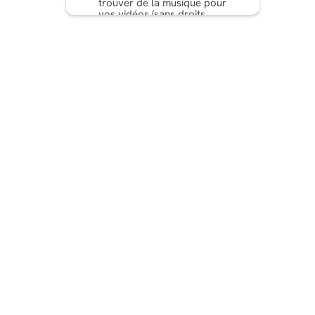
trouver de la musique pour
vos vidéos (sans droits
d'auteur bien sûr !)
Comment vérifier si une
musique est protégée par
des droits d'auteur sur
YouTube ?
Comment certaines
personnes évitent-elles les
grèves pour atteinte aux
droits d’auteur ?
Réflexions finales