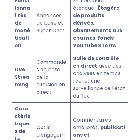
Fonct
Monétisation
ionna
étendue :
Étagère
lités
Annonces
de produits
de
de base et
dérivés,
moné
Super Chat
abonnements aux
tisati
chaînes, fonds
on
YouTube Shorts
Salle de contrôle
Commande
en direct
avec des
Live
s de base
analyses en temps
Strea
de la
réel et une
ming
diffusion en
surveillance de l'état
direct
du flux
Cara
ctéris
Commentaires
tique
Outils
améliorés,
publicati
s de
d'engagem
ons et
la