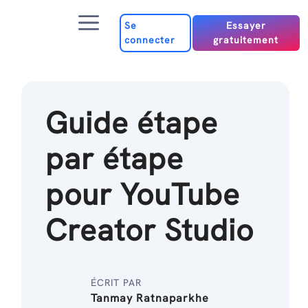
Passer
Menu
au
Se
Essayer
connecter
gratuitement
contenu
Guide étape
par étape
pour YouTube
Creator Studio
ÉCRIT PAR
Tanmay Ratnaparkhe