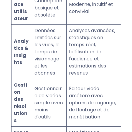
Conception
ace
Moderne, intuitif et
basique et
utilis
convivial
obsolète
ateur
Données
Analyses avancées,
limitées sur
statistiques en
Analy
les vues, le
temps réel,
tics &
temps de
fidélisation de
Insig
visionnage
l'audience et
hts
et les
estimations des
abonnés
revenus
Gesti
Gestionnair
Éditeur vidéo
on
e de vidéos
amélioré avec
des
simple avec
options de rognage,
résol
moins
de floutage et de
ution
d'outils
monétisation
s